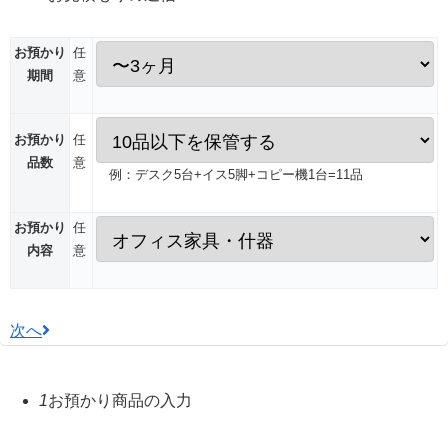
お預かり
任
期間
意
お預かり
任
品数
意
例：デスク5台+イス5脚+コピー機1台=11品
お預かり
任
内容
意
次へ
1
お預かり商品の入力