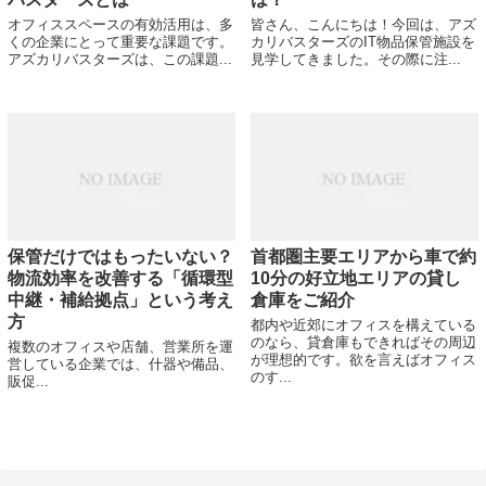
オフィススペースの有効活用は、多
皆さん、こんにちは！今回は、アズ
くの企業にとって重要な課題です。
カリバスターズのIT物品保管施設を
アズカリバスターズは、この課題...
見学してきました。その際に注...
保管だけではもったいない？
首都圏主要エリアから車で約
物流効率を改善する「循環型
10分の好立地エリアの貸し
中継・補給拠点」という考え
倉庫をご紹介
方
都内や近郊にオフィスを構えている
のなら、貸倉庫もできればその周辺
複数のオフィスや店舗、営業所を運
が理想的です。欲を言えばオフィス
営している企業では、什器や備品、
のす...
販促...