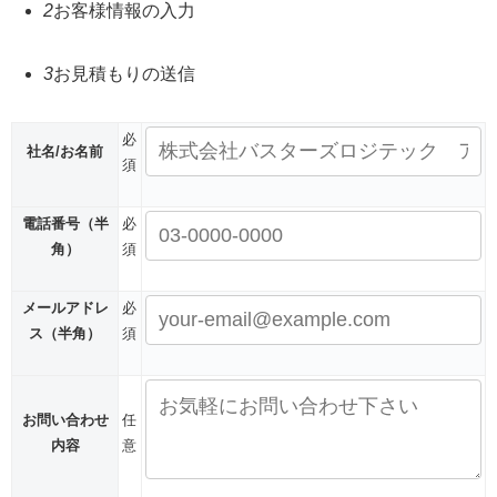
2
お客様情報の入力
3
お見積もりの送信
必
社名/お名前
須
電話番号
（半
必
角）
須
メールアドレ
必
ス
（半角）
須
お問い合わせ
任
内容
意