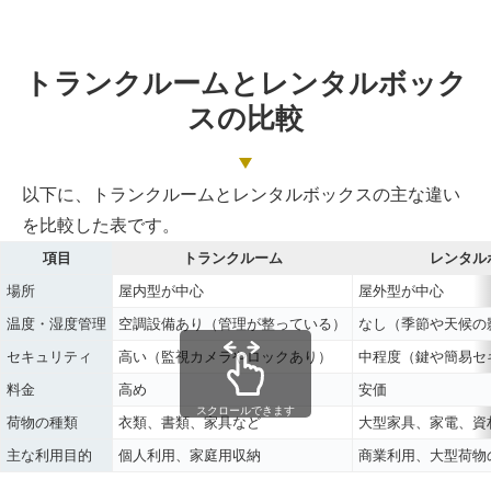
トランクルームとレンタルボック
スの比較
以下に、トランクルームとレンタルボックスの主な違い
を比較した表です。
項目
トランクルーム
レンタル
場所
屋内型が中心
屋外型が中心
温度・湿度管理
空調設備あり（管理が整っている）
なし（季節や天候の
セキュリティ
高い（監視カメラやロックあり）
中程度（鍵や簡易セ
料金
高め
安価
スクロールできます
荷物の種類
衣類、書類、家具など
大型家具、家電、資
主な利用目的
個人利用、家庭用収納
商業利用、大型荷物