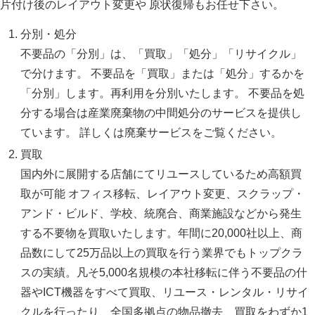
片付け後のレイアウト変更や 原状復帰もお任せ下さい。
分別・処分
不要品の「分別」は、「買取」「処分」「リサイクル」
で分けます。 不要品を「買取」または「処分」するかを
「分別」します。再利用を分別いたします。 不要品を処
分する場合は産業廃棄物の中間処分のサービスを提供し
ています。 詳しくは廃棄サービスをご覧ください。
買取
国内外に展開する店舗にてリユースしているため高額買
取が可能 オフィス移転、レイアウト変更、スクラップ・
アンド・ビルド、学校、統廃合、商業施設などから発生
する不要物を買取いたします。年間に20,000社以上、商
品数にして25万品以上の買取を行う業界でもトップクラ
スの実績。凡そ5,000名規模の本社移転に伴う不要品の什
器やICT機器をすべて買取、リユース・レンタル・リサイ
クルを行ったり、全国多拠点の物品撤去、買取をわずか1