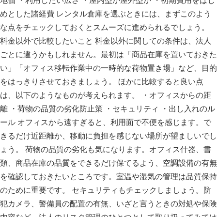
地価 ・利用したい広さ ・屋内型か屋外型か ・初期費用をはじ
めとした諸経費 レンタル倉庫を選ぶときには、まずこのよう
な点をチェックしておくとスムーズに進められるでしょう。
料金以外で比較したいこと 料金以外に関しての条件は、法人
ごとに違うかもしれません。最初は「商品在庫を置いておきた
い」「オフィス移転作業中の一時的な荷物置き場」など、目的
をはっきりさせておきましょう。 ほかに比較すると良い点
は、以下のようなものが考えられます。 ・オフィスからの距
離 ・荷物の品質の劣化防止策 ・セキュリティ ・出し入れのル
ール オフィスから遠すぎると、利用面で不便を感じます。で
きるだけ近距離か、移動に負担を感じない場所が望ましいでし
ょう。 荷物の品質の劣化も気になります。オフィス什器、書
類、商品在庫の品質をできるだけ保てるよう、空調設備の有無
を確認しておきたいところです。室温や湿気の管理は品質保持
のために重要です。 セキュリティもチェックしましょう。防
犯カメラ、警備員の配置の有無、いざと言うときの対処や保険