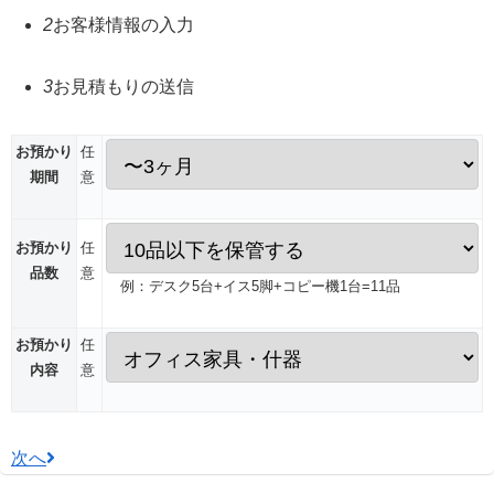
2
お客様情報の入力
3
お見積もりの送信
お預かり
任
期間
意
お預かり
任
品数
意
例：デスク5台+イス5脚+コピー機1台=11品
お預かり
任
内容
意
次へ