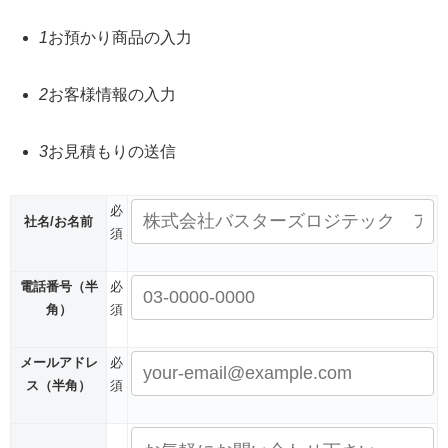
1
お預かり商品の入力
2
お客様情報の入力
3
お見積もりの送信
必
社名/お名前
須
電話番号
（半
必
角）
須
メールアドレ
必
ス
（半角）
須