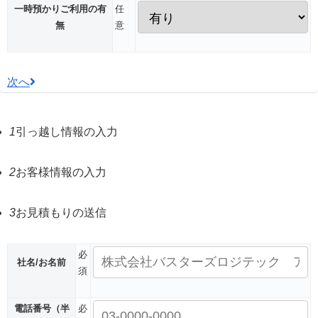
一時預かりご利用の有
任
無
意
次へ
1
引っ越し情報の入力
2
お客様情報の入力
3
お見積もりの送信
必
社名/お名前
須
電話番号
（半
必