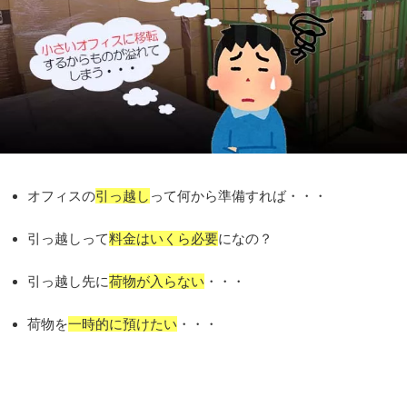
オフィスの
引っ越し
って何から準備すれば・・・
引っ越しって
料金はいくら必要
になの？
引っ越し先に
荷物が入らない
・・・
荷物を
一時的に預けたい
・・・