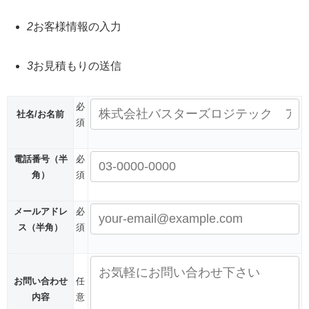
2
お客様情報の入力
3
お見積もりの送信
必
社名/お名前
須
電話番号
（半
必
角）
須
メールアドレ
必
ス
（半角）
須
お問い合わせ
任
内容
意