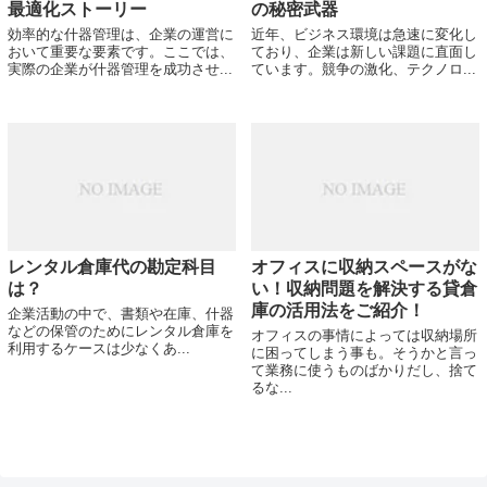
最適化ストーリー
の秘密武器
効率的な什器管理は、企業の運営に
近年、ビジネス環境は急速に変化し
おいて重要な要素です。ここでは、
ており、企業は新しい課題に直面し
実際の企業が什器管理を成功させ...
ています。競争の激化、テクノロ...
レンタル倉庫代の勘定科目
オフィスに収納スペースがな
は？
い！収納問題を解決する貸倉
庫の活用法をご紹介！
企業活動の中で、書類や在庫、什器
などの保管のためにレンタル倉庫を
オフィスの事情によっては収納場所
利用するケースは少なくあ...
に困ってしまう事も。そうかと言っ
て業務に使うものばかりだし、捨て
るな...