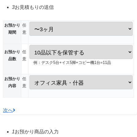
3
お見積もりの送信
お預かり
任
期間
意
お預かり
任
品数
意
例：デスク5台+イス5脚+コピー機1台=11品
お預かり
任
内容
意
次へ
1
お預かり商品の入力