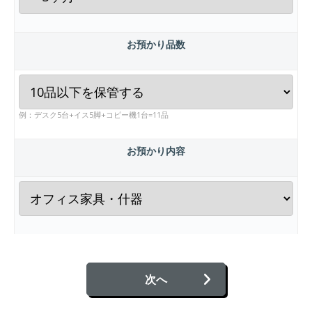
お預かり品数
例：デスク5台+イス5脚+コピー機1台=11品
お預かり内容
次へ