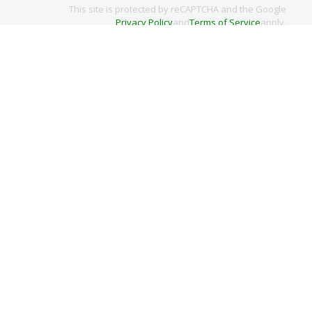
This site is protected by reCAPTCHA and the Google
Privacy Policy
and
Terms of Service
apply.
商業施設運営会社の家具入替事例：大型什器の
撤去と廃棄 |
アズカリバスターズ
株式会社バスターズロジテック
〒101-0047
東京都千代田区内神田一丁目1番7号
東大手ビル９階