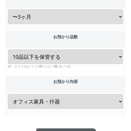
お預かり品数
例：デスク5台+イス5脚+コピー機1台=11品
お預かり内容