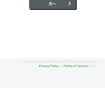
次へ
This site is protected by reCAPTCHA and the Google
Privacy Policy
and
Terms of Service
apply.